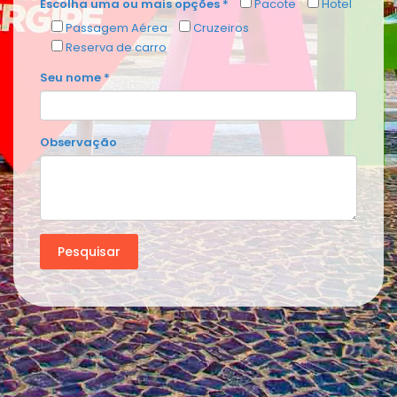
Escolha uma ou mais opções *
Pacote
Hotel
Passagem Aérea
Cruzeiros
Reserva de carro
Seu nome *
Observação