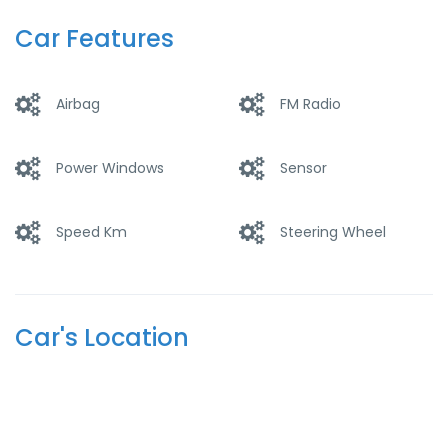
Trucks
Wagons
Car Features
Airbag
FM Radio
Power Windows
Sensor
Speed Km
Steering Wheel
Car's Location