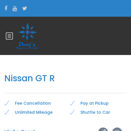
Nissan GT R
Fee Cancellation
Pay at Pickup
Unlimited Mileage
Shuttle to Car