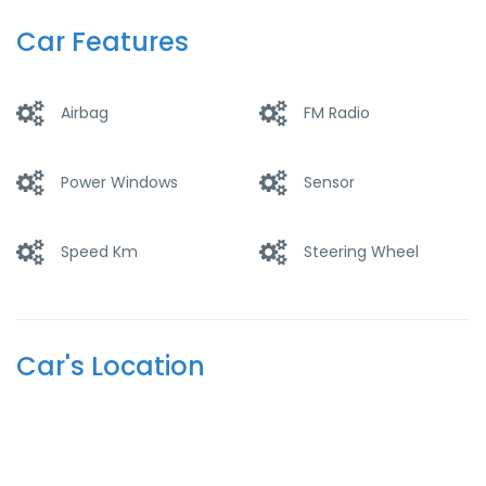
Trucks
Wagons
Car Features
Airbag
FM Radio
Power Windows
Sensor
Speed Km
Steering Wheel
Car's Location