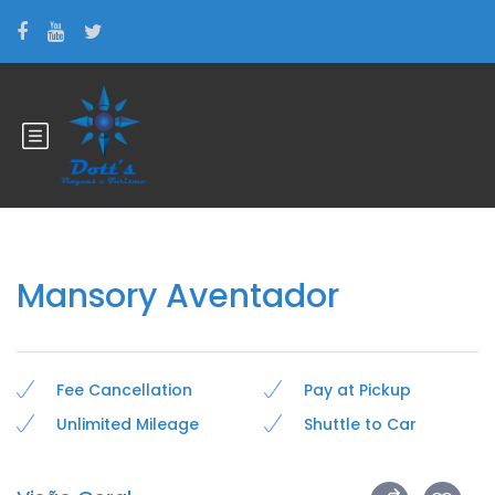
Mansory Aventador
Fee Cancellation
Pay at Pickup
Unlimited Mileage
Shuttle to Car